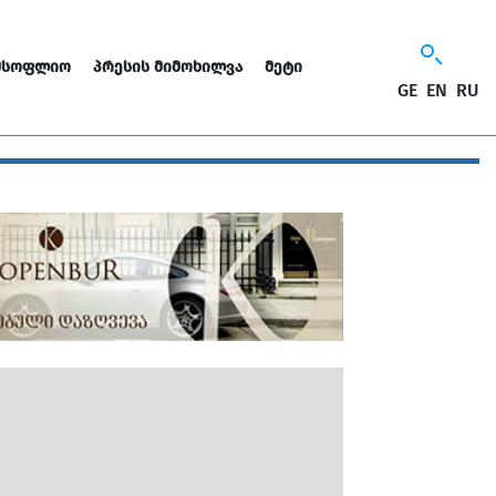
ᲛᲡᲝᲤᲚᲘᲝ
ᲞᲠᲔᲡᲘᲡ ᲛᲘᲛᲝᲮᲘᲚᲕᲐ
ᲛᲔᲢᲘ
GE
EN
RU