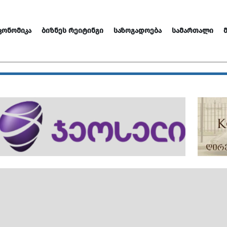
ᲙᲝᲜᲝᲛᲘᲙᲐ
ᲑᲘᲖᲜᲔᲡ ᲠᲔᲘᲢᲘᲜᲒᲘ
ᲡᲐᲖᲝᲒᲐᲓᲝᲔᲑᲐ
ᲡᲐᲛᲐᲠᲗᲐᲚᲘ