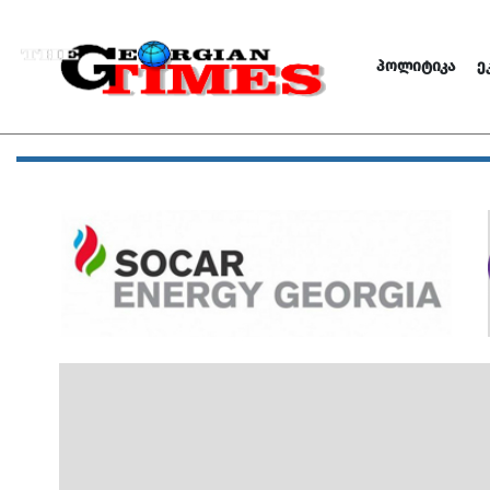
ᲞᲝᲚᲘᲢᲘᲙᲐ
Ე