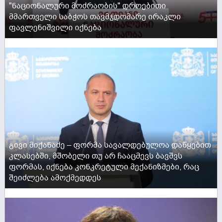
"ნაციონალური მოძრაობის" დროებითი
მმართველი საბჭოს თავმჯდომარე ირაკლი
ფავლენიშვილი იქნება
ACTIVE NOW
გივი მიქანაძე – ფორმა სავალდებულოა დაწყებით
კლასებში, მშობელი თუ არ ჩააცმევს ბავშვს
ფორმას, იქნება კონკრეტული მექანიზმები, რაც
შეიძლება ამოქმედდეს
ACTIVE NOW