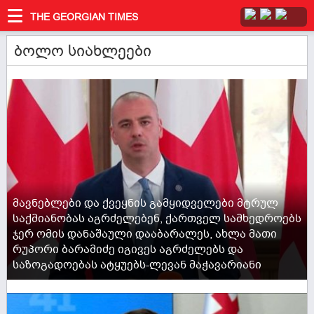
THE GEORGIAN TIMES
ბოლო სიახლეები
ACTIVE NOW
მავნებლები და ქვეყნის გამყიდველები მტრულ
საქმიანობას აგრძელებენ, ქართველ სამხედროებს
ჯერ ომის დანაშაული დააბარალეს, ახლა მათი
რუპორი ბარამიძე იგივეს აგრძელებს და
საზოგადოებას ატყუებს-ლევან მაჭავარიანი
ACTIVE NOW