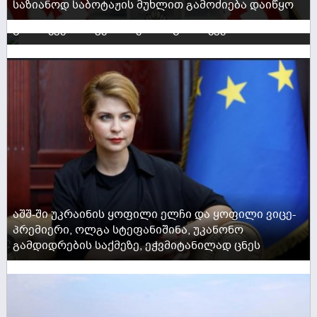
საზიანოდ საბოტაჟის მუხლით გამოძიება დაიწყო
შენი ბრძოლა ჩვენი ბრძოლაცაა... შენი თითოეული
ACTIVE NOW
გამარჯვება - ჩვენი საერთო გამარჯვება
ACTIVE NOW
აშშ-ში უკრაინის ყოფილი ელჩი და ყოფილი ვიცე-
პრემიერი, ოლგა სტეფანიშინა, უკანონო
გამდიდრების საქმეზე, ეჭვმიტანილად ცნეს
ACTIVE NOW