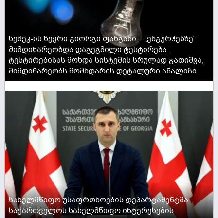
სემეკ-ის წევრი გიორგი ფანგანი – „ენგურჰესზე“
მიმდინარეობდა დაგეგმილი ტესტირება,
ტესტირებისას მოხდა სისტემის სრულად გათიშვა,
მიმდინარეობს მომხდარის დეტალური ანალიზი
ACTIVE NOW
კონსტანტინე გამსახურდია: დღეს ჩემი ძმა, ცოტნე,
სახელმწიფო უსაფრთხოების დეპარტამენტმა
50 წლის გახდა - მეძნელება სიტყვებით გადმოვცე
საქართველოს სახელმწიფო ინტერესების
ყველაფერი, რასაც ეს იუბილე ჩემთვის ნიშნავს,