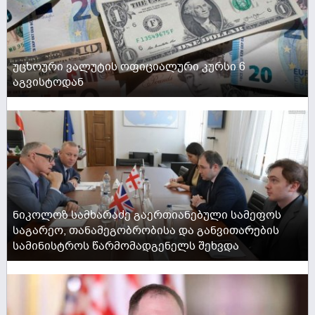
უცხოური ვალუტის ოფიციალური კურსი 6
აგვისტოდან
ACTIVE NOW
ნიკოლოზ სამხარაძე გაერთიანებული სამეფოს
საგარეო, თანამეგობრობისა და განვითარების
სამინისტროს წარმომადგენელს შეხვდა
ACTIVE NOW