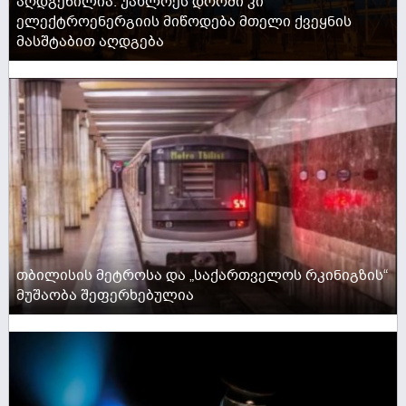
აღდგენილია. უახლოეს დროში კი
ელექტროენერგიის მიწოდება მთელი ქვეყნის
მასშტაბით აღდგება
ACTIVE NOW
თბილისის მეტროსა და „საქართველოს რკინიგზის“
მუშაობა შეფერხებულია
ACTIVE NOW