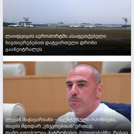
ლაიფციგის აეროპორტში ასაფეთქებელი
ნივთიერებებით დატვირთული დრონი
გაანეიტრალეს
ACTIVE NOW
ლევან მაჭავარიანი – აგენტურული ოპოზიცია,
თავის მდიდარ „ენჯეოებთან“ ერთად,
დამოკიდებულია პატრონების მითითებებზე, რასაც