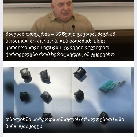
მალხაზ თოფურია – 35 წელი გავიდა, მაგრამ
არაფერი შეცვლილა, გია ბარამიძე ისევ
კარიერისთვის იღწვის, ტყვეებს ვცლიდიო…
ქართველები რომ ხვრიტავდენ, იმ ტყვეებსო
ACTIVE NOW
თბილისში ნარკოდანაშაულის ბრალდებით სამი
პირი დააკავეს
ACTIVE NOW