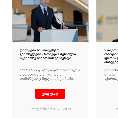
დაიწყება საპროტესტო
5 თვით
გამოსვლები - რომელ 3 შესაძლო
თბილისშ
სცენარზე საუბრობს ექსპერტი
ფოთსა 
არჩევნ
" "საფანჩატურეთად" წოდებული
აღნიშნ
ოპოზიცია ფაქტიურად
მეორე 
თამაშგარე მდგომარეობაში
„ქართუ
აღმოჩნდა, და ისედაც მაღალი
„ნაციო
პოლარიზაცია კიდევ უფრო
კანდი
გაზარდა"
დაუპი
ვრცლად
ოქტომბერი 17 , 2021
ო