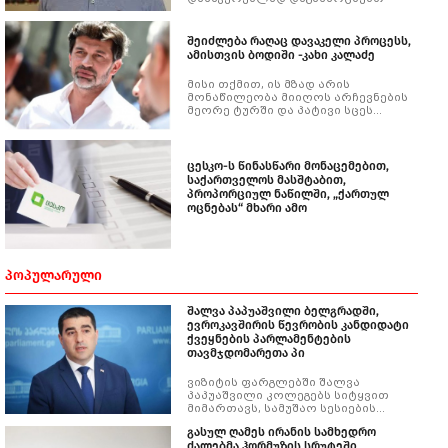
შეიძლება რაღაც დავაკელი პროცესს,
ამისთვის ბოდიში -კახი კალაძე
მისი თქმით, ის მზად არის
მონაწილეობა მიიღოს არჩევნების
მეორე ტურში და პატივი სცეს
თბილისელების ნებისმიერ
გადაწყვეტილებას, რომელსაც
ისინი საარჩევნო ყუთთან მიიღებენ
ცესკო-ს წინასწარი მონაცემებით,
საქართველოს მასშტაბით,
პროპორციულ ნაწილში, „ქართულ
ოცნებას“ მხარი ამო
ᲞᲝᲞᲣᲚᲐᲠᲣᲚᲘ
შალვა პაპუაშვილი ბელგრადში,
ევროკავშირის წევრობის კანდიდატი
ქვეყნების პარლამენტების
თავმჯდომარეთა პი
ვიზიტის ფარგლებში შალვა
პაპუაშვილი კოლეგებს სიტყვით
მიმართავს, სამუშაო სესიების
დასრულების შემდეგ კი, მხარეები
გასულ ღამეს ირანის სამხედრო
ერთობლივ განცხადებას მიიღებენ.
ძალებმა ჰორმუზის სრუტეში