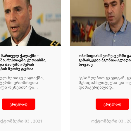
მმართველ ქალაქში -
ოპოზიციას მეორე ტურში გ
ი, რუსთავში, ქუთაისში,
გამარჯვება ჰგონია?-ვლად
და ბათუმში მერის
ბოჟაძე
ების მეორე ტურია
ულ ხუთივე ქალაქში,
"გპირდებით ყველგან, ყ
ტურში ერთმანეთს
მუნიციპალიტეტსა და ო
ლი ოცნების“ და
დამაჯერებლად
ნალური მოძრაობის“
დაგამარცხებთ"
დატები
რისპირდებიან
ვრცლად
ვრცლად
ქტომბერი 03 , 2021
ოქტომბერი 03 , 2