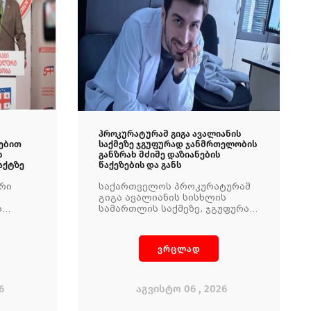
პროკურატურამ გიგა ავალიანის
ებით
საქმეზე ჯგუფურად ჯანმრთელობის
ს
განზრახ მძიმე დაზიანების
აქტზე
წაქეზების და განს
ური
საქართველოს პროკურატურამ
გიგა ავალიანის სისხლის
ს
სამართლის საქმეზე, ჯგუფურად
ჯანმრთელობის განზრახ მძიმე
ი ომის
დაზიანების წაქეზების ფაქტზე
დროები
ნია იმნაძეს და განსაკუთრებით
ვრცლად
მძიმე დანაშაულის
შეუტყობინებლობის ფაქტზე
ანასტასია ბერუაშვილს
ბრალდება წარუდგინა. ამის
6
აგვისტო 06 , 2026
შესახებ ინფორმაციას
საქართველოს პროკურატურა