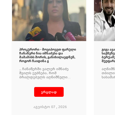
პროკურორი - მოვიპოვეთ ფარული
გიგა ა
ჩანაწერი ნია იმნაძესა და
საქმეზე
მამამისს შორის, განიხილავდნენ,
ბერუაშ
როგორ ჩაიდინა გ
შეეფარ
,, ჩანაწერში ვალერ იმნაძე
აღნიშ
შვილს ეუბნება, რომ
თბილი
ბრალდებულს აღნიშნული
სასამ
ქმედება არ უნდა ჩაედინა და
მზია გ
არასწორად მოიქცა''
ვრცლად
აგვისტო 07 , 2026