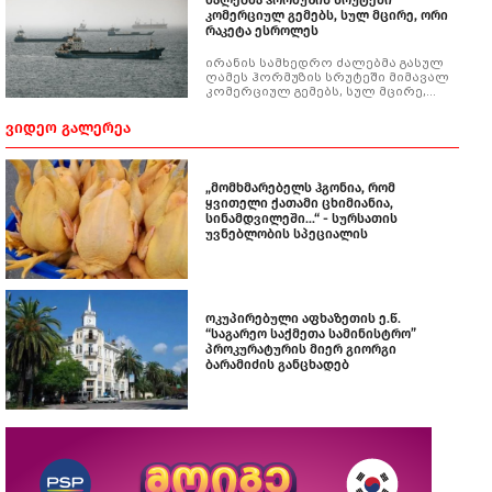
ძალებმა ჰორმუზის სრუტეში
კომერციულ გემებს, სულ მცირე, ორი
რაკეტა ესროლეს
ირანის სამხედრო ძალებმა გასულ
ღამეს ჰორმუზის სრუტეში მიმავალ
კომერციულ გემებს, სულ მცირე,
ორი რაკეტა ესროლეს.
ინფორმაციას გამოცემა „აქსიოსი"
ᲕᲘᲓᲔᲝ ᲒᲐᲚᲔᲠᲔᲐ
ორ ამერიკელ ოფიციალურ პირზე
დაყრდნობით ავრცელებს.
„მომხმარებელს ჰგონია, რომ
ყვითელი ქათამი ცხიმიანია,
სინამდვილეში...“ - სურსათის
უვნებლობის სპეციალის
ოკუპირებული აფხაზეთის ე.წ.
“საგარეო საქმეთა სამინისტრო”
პროკურატურის მიერ გიორგი
ბარამიძის განცხადებ