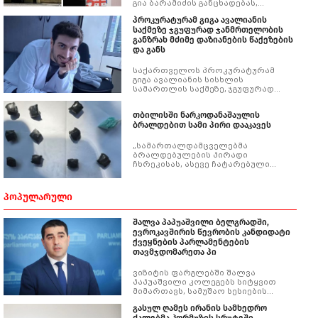
გია ბარამიძის განცხადებას,
რომლის თანახმადაც, „აფხაზეთში
პროკურატურამ გიგა ავალიანის
ომის დროს ქართველი
საქმეზე ჯგუფურად ჯანმრთელობის
სამხედროები ტყვეებს ხვრეტდნენ
განზრახ მძიმე დაზიანების წაქეზების
და აფხაზური მხარე ამიტომ
და განს
ტყვეებს არ იძლეოდა“.
საქართველოს პროკურატურამ
გიგა ავალიანის სისხლის
სამართლის საქმეზე, ჯგუფურად
ჯანმრთელობის განზრახ მძიმე
დაზიანების წაქეზების ფაქტზე ნია
თბილისში ნარკოდანაშაულის
იმნაძეს და განსაკუთრებით მძიმე
ბრალდებით სამი პირი დააკავეს
დანაშაულის შეუტყობინებლობის
ფაქტზე ანასტასია ბერუაშვილს
ბრალდება წარუდგინა. ამის შესახებ
„სამართალდამცველებმა
ინფორმაციას საქართველოს
ბრალდებულების პირადი
პროკურატურა ავრცელებს.
ჩხრეკისას, ასევე ჩატარებული
საგამოძიებო მოქმედებების
შედეგად სხვადასხვა ადგილიდან
ნივთმტკიცებად ამოიღეს
ᲞᲝᲞᲣᲚᲐᲠᲣᲚᲘ
სარეალიზაციოდ გამზადებული
განსაკუთრებით დიდი ოდენობით
ნარკოტიკული საშუალებები, მათ
შალვა პაპუაშვილი ბელგრადში,
შორის: „ალფა-პვპ" და „მარიხუანა".
ევროკავშირის წევრობის კანდიდატი
ქვეყნების პარლამენტების
თავმჯდომარეთა პი
ვიზიტის ფარგლებში შალვა
პაპუაშვილი კოლეგებს სიტყვით
მიმართავს, სამუშაო სესიების
დასრულების შემდეგ კი, მხარეები
გასულ ღამეს ირანის სამხედრო
ერთობლივ განცხადებას მიიღებენ.