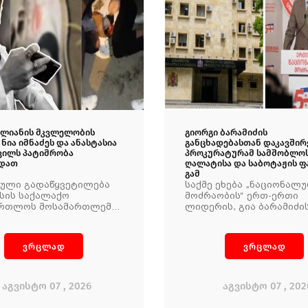
ვალიანის მკვლელობის
გიორგი ბარამიძის
 ნია იმნაძეს და ანასტასია
განცხადებასთან დაკავშირ
ვილს პატიმრობა
პროკურატურამ სამშობლო
დათ
ღალატისა და საბოტაჟის ფ
გამ
ნული გადაწყვეტილება
საქმე ეხება „ნაციონალ
სის საქალაქო
მოძრაობის“ ერთ-ერთი
ართლოს მოსამართლემ
ლიდერის, გია ბარამიძი
არშაულიშვილმა მიიღო.
განცხადებას, რომლის
თანახმადაც, „აფხაზეთშ
დროს ქართველი სამხე
ვრცლად
ვრცლად
ტყვეებს ხვრეტდნენ და
აფხაზური მხარე ამიტომ
ტყვეებს არ იძლეოდა“.
აგვისტო 07 , 2026
აგვისტო 07 , 202