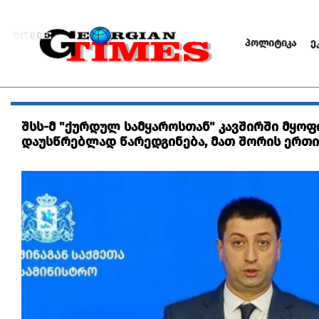
ᲞᲝᲚᲘᲢᲘᲙᲐ
Ე
შსს-მ "ქურდულ სამყაროსთან" კავშირში მყოფი
დაუსწრებლად წარედგინება, მათ შორის ერთი