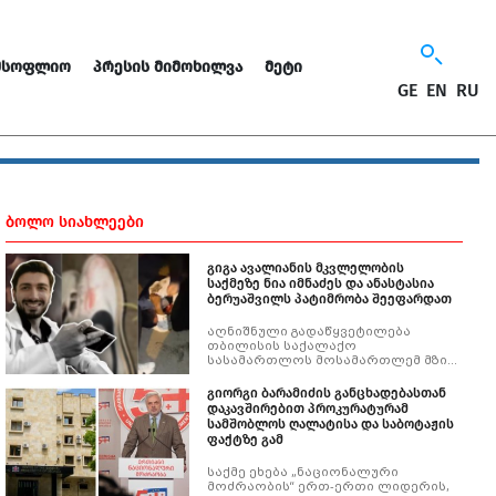
ᲛᲡᲝᲤᲚᲘᲝ
ᲞᲠᲔᲡᲘᲡ ᲛᲘᲛᲝᲮᲘᲚᲕᲐ
ᲛᲔᲢᲘ
GE
EN
RU
ᲑᲝᲚᲝ ᲡᲘᲐᲮᲚᲔᲔᲑᲘ
გიგა ავალიანის მკვლელობის
საქმეზე ნია იმნაძეს და ანასტასია
ბერუაშვილს პატიმრობა შეეფარდათ
აღნიშნული გადაწყვეტილება
თბილისის საქალაქო
სასამართლოს მოსამართლემ მზია
გარშაულიშვილმა მიიღო.
გიორგი ბარამიძის განცხადებასთან
დაკავშირებით პროკურატურამ
სამშობლოს ღალატისა და საბოტაჟის
ფაქტზე გამ
საქმე ეხება „ნაციონალური
მოძრაობის“ ერთ-ერთი ლიდერის,