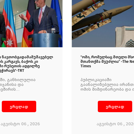
ი ნავთობგადამამუშავებელ
"ომი, რომელსაც მთელი მ
ს კარგავს, ბაქოს კი
შთანთქმა შეუძლია" -The Ne
ში რუსეთის ადგილზე
Times
ჭირავს"-TRT
ში, განხილულია
პუბლიკაციაში
იჯანისა და
გაანალიზებულია ირანთ
ავშირის
ომის მიმდინარეობა და 
შრომლობის პერსპექტივა
პრობლემები, რომელთა 
ითა და გაზით
აშშ აღმოჩნდა.
ელყოფის საკითხში,
ვრცლად
ვრცლად
უკრაინის ომის ფონზე.
აგვისტო 06 , 2026
აგვისტო 06 , 202