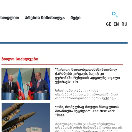
ᲛᲡᲝᲤᲚᲘᲝ
ᲞᲠᲔᲡᲘᲡ ᲛᲘᲛᲝᲮᲘᲚᲕᲐ
ᲛᲔᲢᲘ
GE
EN
RU
ᲑᲝᲚᲝ ᲡᲘᲐᲮᲚᲔᲔᲑᲘ
"რუსეთი ნავთობგადამამუშავებელ
ქარხნებს კარგავს, ბაქოს კი
ევროპაში რუსეთის ადგილზე თვალი
უჭირავს"-TRT
სტატიაში, განხილულია
აზერბაიჯანისა და ევროკავშირის
თანამშრომლობის პერსპექტივა
ნავთობითა და გაზით
უზრუნველყოფის საკითხში, რუსეთ-
"ომი, რომელსაც მთელი მსოფლიოს
უკრაინის ომის ფონზე.
შთანთქმა შეუძლია" -The New York
Times
პუბლიკაციაში გაანალიზებულია
ირანთან ომის მიმდინარეობა და ის
პრობლემები, რომელთა წინაშე აშშ