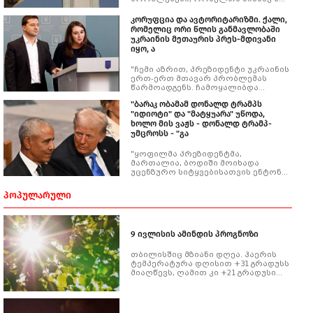
აღმოჩნდა.
კორუფცია და ავტორიტარიზმი. ქალი,
რომელიც ორი წლის განმავლობაში
უკრაინის მეთაურის პრეს-მდივანი
იყო, ა
"ჩემი აზრით, პრეზიდენტი უკრაინის
ერთ-ერთ მთავარ პრობლემას
წარმოადგენს. ჩამოყალიბდა
არასწორი ხედვა -
"ბარაკ ობამამ დონალდ ტრამპს
მსოფლიოსათვის ვოლოდიმირ
"იდიოტი" და "მატყუარა" უწოდა,
ზელენსკი და უკრაინა ერთი და
ხოლო მის ვაჟს - დონალდ ტრამპ-
იგივეა. შესაბამისად, მანაც
უმცროსს - "გა
დაიჯერა, რომ ხელოვნურად
შექმნილი სახე სრულიად
ბუნებრივია. ვფიქრობ, რომ
"ყოფილმა პრეზიდენტმა,
ზელენსკი დღეს ომის მთავარი
მართალია, ბოდიში მოიხადა
ბენიფაციარია".
უცენზურო სიტყვებისათვის ენტონი
ფაუჩისთან სატელეფონო
საუბარში, მაგრამ ტრამპის მიმართ
ᲞᲝᲞᲣᲚᲐᲠᲣᲚᲘ
კრიტიკა მაინც გააგრძელა", -
ნათქვამია მასალაში.
9 ივლისის ამინდის პროგნოზი
თბილისშიც მზიანი დღეა. ჰაერის
ტემპერატურა დღისით +31 გრადუსს
მიაღწევს, ღამით კი +21 გრადუსი
იქნება.