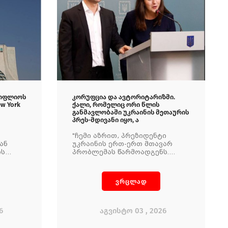
სოფლიოს
კორუფცია და ავტორიტარიზმი.
w York
ქალი, რომელიც ორი წლის
განმავლობაში უკრაინის მეთაურის
პრეს-მდივანი იყო, ა
"ჩემი აზრით, პრეზიდენტი
ან
უკრაინის ერთ-ერთ მთავარ
ის
პრობლემას წარმოადგენს.
წინაშე
ჩამოყალიბდა არასწორი ხედვა
- მსოფლიოსათვის ვოლოდიმირ
ზელენსკი და უკრაინა ერთი და
ვრცლად
იგივეა. შესაბამისად, მანაც
დაიჯერა, რომ ხელოვნურად
შექმნილი სახე სრულიად
ბუნებრივია. ვფიქრობ, რომ
6
აგვისტო 03 , 2026
ზელენსკი დღეს ომის მთავარი
ბენიფაციარია".