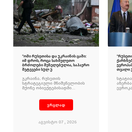
"ომი რუსეთისა და უკრაინის ცაში:
"რუსეთ
იმ დროს, როცა სახმელეთო
ქარხნებ
ბრძოლები შენელებულია, საჰაერო
ევროპა
შეტევები სულ უ
თვალი უ
უკრაინა, რუსეთის
სტატია
სტრატეგიული მნიშვნელობის
აზერბა
მქონე ობიექტებისადმი
ევროკ
დარტყმების მისაყენებლად,
თანამ
სარგებლობს ფეთქებადი
ნავთობ
დრონებით, რომლებიც
უზრუნვ
ვრცლად
ბომბავენ როგორც
რუსეთ-
ნავთობგადამამუშავებელ
ქარხნებს და
ნავთობტერმინალებს, ასევე
აგვისტო 07 , 2026
ორმაგი დანიშნულების მქონე
საქონლით ონლაინ-ვაჭრობის