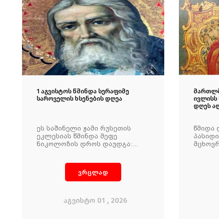
1 აგვისტოს წმინდა სერაფიმე
მართლმ
საროველის ხსენების დღეა
ივლისს 
დღეს ა
ეს საშინელი ჟამი რუსეთის
წმიდა 
ეკლესიას წმინდა მეფე
პასიდი
ნიკოლოზის დროს დაუდგა:
მცხოვრ
სხვადასხვა პარტიად
ოჯახში
დაყოფილი რუსეთი,
ადრეუ
გახრწნილება, სექტანტობა, ცრუ
დაობლ
ვრცლად
მისტიციზმი. მორწმუნე ერს
მამამ 
მართლაც, სჭირდებოდა
კეთილ
დახმარება, თუნდაც იმით, რომ
ქრისტი
მათი საყვარელი მამა
ერთგუ
აგვისტო 01 , 2026
სერაფიმე განდიდებულიყო,
რომ იგი უფრო მეტად შეწეოდა