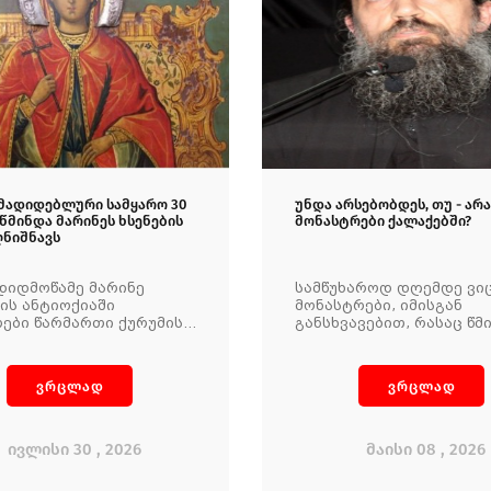
ადიდებლური სამყარო 30
უნდა არსებობდეს, თუ - არა
წმინდა მარინეს ხსენების
მონასტრები ქალაქებში?
ღნიშნავს
დიდმოწამე მარინე
სამწუხაროდ დღემდე ვი
ის ანტიოქიაში
მონასტრები, იმისგან
ები წარმართი ქურუმის
განსხვავებით, რასაც წმ
 დაიბადა. დედით
პაისი აკეთებდა თავის
ლ სიყმაწვილეშივე
მონასტერში, უშვებენ
ებულ შვილზე ზრუნვა
მომლოცველებს ნებისმი
ვრცლად
ვრცლად
ძიძას მიანდო.
ჩასაცმელით. ქალებს
მსახურმა გამდელმა
შარვლით, ნებისმიერი
ანული სარწმუნოების
შესამოსლით, მამაკაცებ
ლებით აღზარდა ნეტარი.
მოკლე შარვლებით და ა
ივლისი 30 , 2026
მაისი 08 , 2026
არსებობს არანაირი
კონტროლი, არანაირი