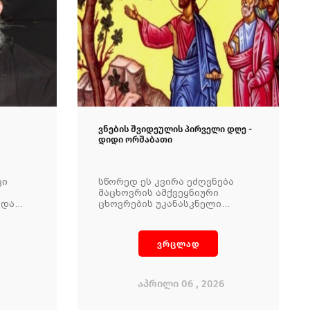
ვნების შვიდეულის პირველი დღე -
დიდი ორშაბათი
ცი
სწორედ ეს კვირა ეძღვნება
მაცხოვრის ამქვეყნიური
იდა
ცხოვრების უკანასკნელი
დღეების გახსენებას,
ჯვარცმასაიდუმლო სერობას,
ერი
უფლის გაცემას, პილატეს
ვრცლად
სამსჯავროს, ჯვარზე ვნებას,
მაცხოვრის სიკვდილსა და
ს
საფლავად დადებას.
რ
აპრილი 06 , 2026