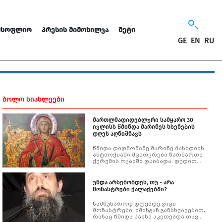
ᲛᲡᲝᲤᲚᲘᲝ
ᲞᲠᲔᲡᲘᲡ ᲛᲘᲛᲝᲮᲘᲚᲕᲐ
ᲛᲔᲢᲘ
GE
EN
RU
ᲑᲝᲚᲝ ᲡᲘᲐᲮᲚᲔᲔᲑᲘ
მართლმადიდებლური სამყარო 30
ივლისს წმინდა მარინეს ხსენების
დღეს აღნიშნავს
წმიდა დიდმოწამე მარინე პასიდიის
ანტიოქიაში მცხოვრები წარმართი
ქურუმის ოჯახში დაიბადა. დედით
ადრეულ სიყმაწვილეშივე
დაობლებულ შვილზე ზრუნვა მამამ
ძიძას მიანდო. კეთილმსახურმა
უნდა არსებობდეს, თუ - არა
გამდელმა ქრისტიანული
მონასტრები ქალაქებში?
სარწმუნოების ერთგულებით
აღზარდა ნეტარი.
სამწუხაროდ დღემდე ვიცი
მონასტრები, იმისგან განსხვავებით,
რასაც წმიდა პაისი აკეთებდა თავის