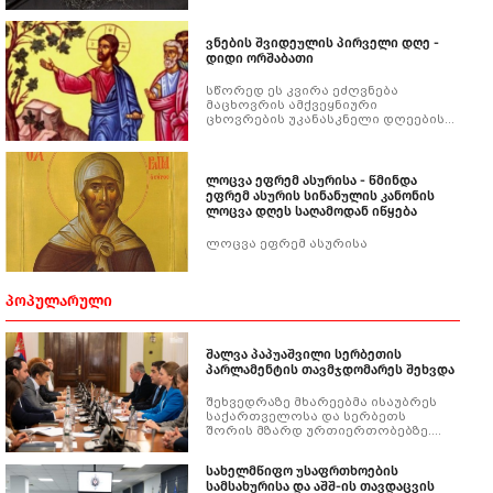
მონასტერში, უშვებენ
მომლოცველებს ნებისმიერი
ჩასაცმელით. ქალებს შარვლით,
ვნების შვიდეულის პირველი დღე -
ნებისმიერი შესამოსლით,
დიდი ორშაბათი
მამაკაცებს მოკლე შარვლებით და
არ არსებობს არანაირი
კონტროლი, არანაირი მითითება.
სწორედ ეს კვირა ეძღვნება
მაცხოვრის ამქვეყნიური
ცხოვრების უკანასკნელი დღეების
გახსენებას, ჯვარცმასაიდუმლო
სერობას, უფლის გაცემას, პილატეს
სამსჯავროს, ჯვარზე ვნებას,
მაცხოვრის სიკვდილსა და
ლოცვა ეფრემ ასურისა - წმინდა
საფლავად დადებას.
ეფრემ ასურის სინანულის კანონის
ლოცვა დღეს საღამოდან იწყება
ლოცვა ეფრემ ასურისა
ᲞᲝᲞᲣᲚᲐᲠᲣᲚᲘ
შალვა პაპუაშვილი სერბეთის
პარლამენტის თავმჯდომარეს შეხვდა
შეხვედრაზე მხარეებმა ისაუბრეს
საქართველოსა და სერბეთს
შორის მზარდ ურთიერთობებზე.
ყურადღება გამახვილდა
უკანასკნელ პერიოდში
სახელმწიფო უსაფრთხოების
განხორციელებულ ნაყოფიერ
სამსახურისა და აშშ-ის თავდაცვის
საპრეზიდენტო ვიზიტებზე.