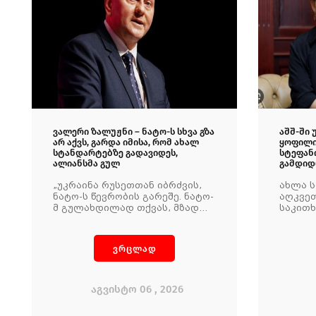
ვალერი ზალუჟნი – ნატო-ს სხვა გზა
აშშ-ში
არ აქვს, გარდა იმისა, რომ ახალ
ყოფილი
სტანდარტებზე გადავიდეს,
სტეფან
ალიანსმა გულ
გამდიდრ
„უკრაინა რუსეთთან იბრძვის,
ახლა 
ნატო-ს წევრობის გარეშე. ნატო-
აღკვეთ
მ გულახდილად თქვას, მზად
საკითხ
არიან თუ არა რუსეთთან
საბრძოლველად უკრაინის
გამოცდილების გარეშე?" -
ვრცლად
განაცხადა ვალერი ზალუჟნიმ.
აგვისტო 06 , 2026